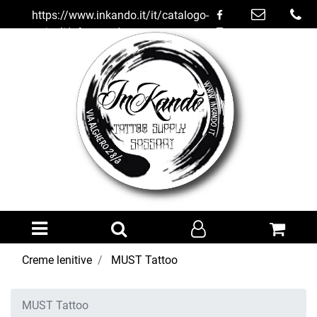
https://www.inkando.it/it/catalogo-
articoli/aftercare/creme-
lenitive/must-tattoo
Open menu
Creme lenitive
MUST Tattoo
MUST Tattoo