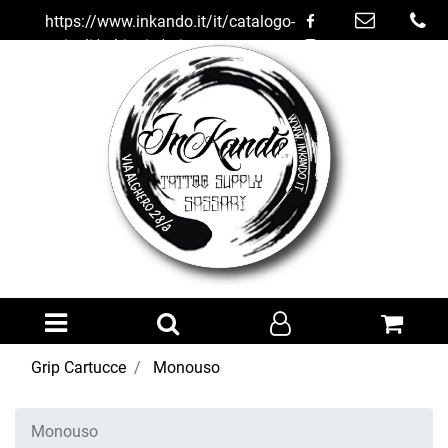
https://www.inkando.it/it/catalogo-
articoli/tubi-grip/grip-
cartucce/monouso
Open menu
Grip Cartucce
Monouso
Monouso