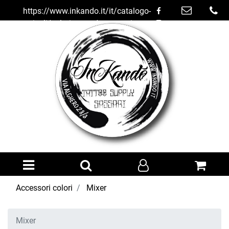
https://www.inkando.it/it/catalogo-
articoli/colori-tattoo/accessori-
colori/mixer
Open menu
Accessori colori
Mixer
Mixer