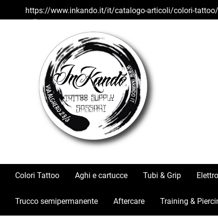
https://www.inkando.it/it/catalogo-articoli/colori-tatto
yellow
Colori Tattoo
Aghi e cartucce
Tubi & Grip
Elettr
Trucco semipermanente
Aftercare
Training & Pierci