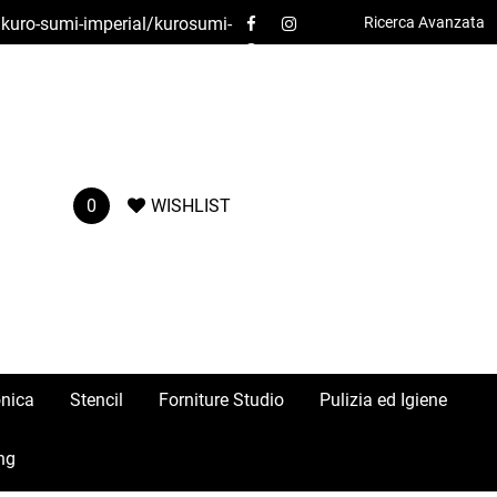
o/kuro-sumi-imperial/kurosumi-
Ricerca Avanzata
Contatti
0
WISHLIST
onica
Stencil
Forniture Studio
Pulizia ed Igiene
ng