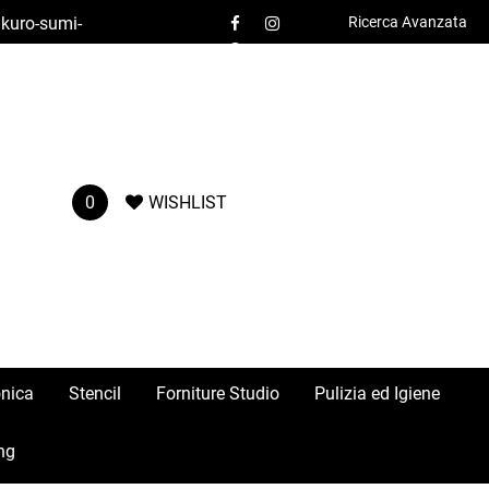
/kuro-sumi-
Ricerca Avanzata
Contatti
0
WISHLIST
onica
Stencil
Forniture Studio
Pulizia ed Igiene
ng