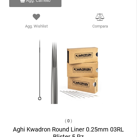
Agg. Carrello
Agg. Wishlist
Compara
(
0
)
Aghi Kwadron Round Liner 0.25mm 03RL
Blister 5 Pz