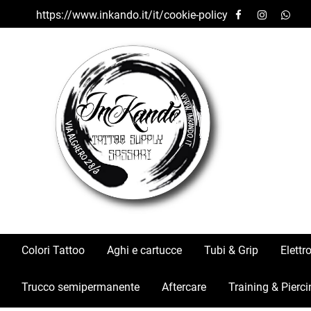
https://www.inkando.it/it/cookie-policy
Colori Tattoo
Aghi e cartucce
Tubi & Grip
Elettr
Trucco semipermanente
Aftercare
Training & Pierci