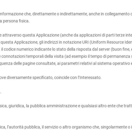
nformazione che, direttamente o indirettamente, anche in collegamento c
na persona fisica.
traverso questa Applicazione (anche da applicazioni di parti terze integrat
uesta Applicazione, gli indirizzi in notazione URI (Uniform Resource Identifie
, il codice numerico indicante lo stato della risposta dal server (buon fine, 
ie connotazioni temporali della visita (ad esempio il tempo di permanenza su 
sequenza delle pagine consultate, ai parametri relativi al sistema operativo 
 ove diversamente specificato, coincide con l’Interessato.
.
ica, giuridica, la pubblica amministrazione e qualsiasi altro ente che trat
ca, l’autorità pubblica, il servizio o altro organismo che, singolarmente o 