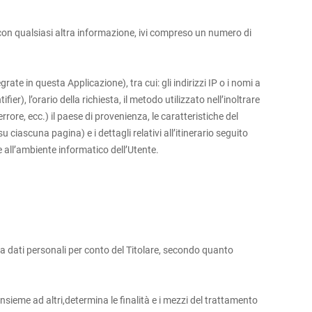
on qualsiasi altra informazione, ivi compreso un numero di
e in questa Applicazione), tra cui: gli indirizzi IP o i nomi a
r), l’orario della richiesta, il metodo utilizzato nell’inoltrare
errore, ecc.) il paese di provenienza, le caratteristiche del
ciascuna pagina) e i dettagli relativi all’itinerario seguito
e all’ambiente informatico dell’Utente.
ta dati personali per conto del Titolare, secondo quanto
insieme ad altri,determina le finalità e i mezzi del trattamento