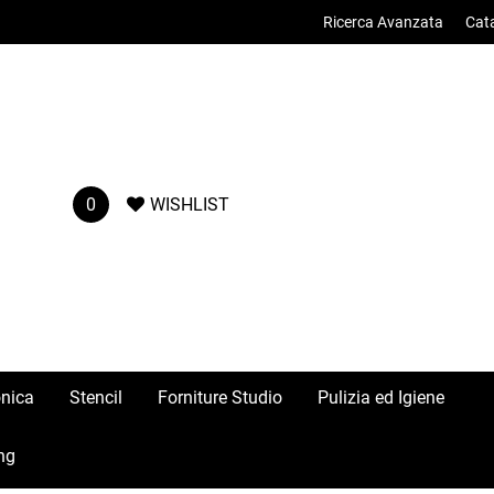
Ricerca Avanzata
Cat
0
WISHLIST
onica
Stencil
Forniture Studio
Pulizia ed Igiene
ng