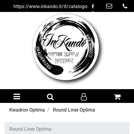
https://www.inkando.it/it/catalogo-
articoli/trucco-
semipermanente/kwadron-
optima/round-liner-optima
Open menu
Kwadron Optima
Round Liner Optima
Round Liner Optima