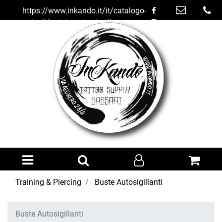
https://www.inkando.it/it/catalogo-
articoli/training-piercing/buste-
autosigillanti
Open menu
Training & Piercing
Buste Autosigillanti
Buste Autosigillanti