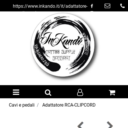
https://www.inkando.it/it/adattatore-
rca-clipcord
Open menu
Cavi e pedali
Adattatore RCA-CLIPCORD