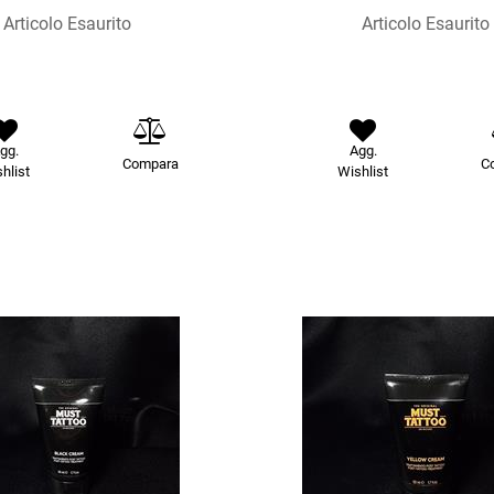
Articolo Esaurito
Articolo Esaurito
gg.
Agg.
Compara
C
hlist
Wishlist