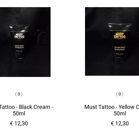
(
0
)
(
0
)
attoo - Black Cream -
Must Tattoo - Yellow 
50ml
50ml
€ 12,30
€ 12,30