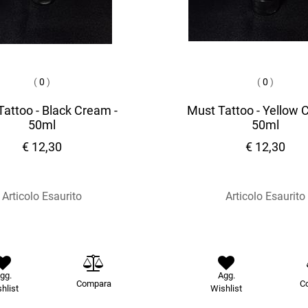
(
0
)
(
0
)
attoo - Black Cream -
Must Tattoo - Yellow 
50ml
50ml
€ 12,30
€ 12,30
Articolo Esaurito
Articolo Esaurito
gg.
Agg.
Compara
C
hlist
Wishlist