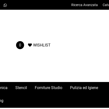
Ricerca Avanzata
Cat
0
WISHLIST
onica
Stencil
Forniture Studio
Pulizia ed Igiene
ng