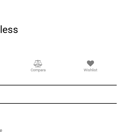
less
Compara
Wishlist
e