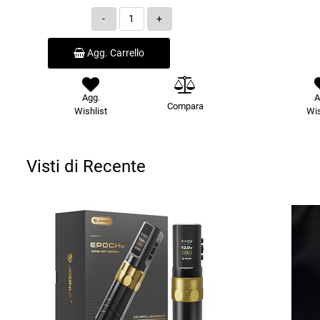
Quantità
Agg. Carrello
Agg.
A
Compara
Wishlist
Wis
Visti di Recente