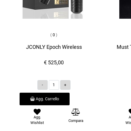
(
0
)
JCONLY Epoch Wireless
Must T
€ 525,00
Quantità
Agg. Carrello
Agg.
A
Compara
Wishlist
Wis