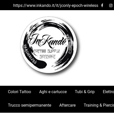
https://www.inkando.it/it/jconly-epoch-wireless
Colori Tattoo
Aghi e cartucce
Tubi & Grip
Elettr
Trucco semipermanente
Aftercare
Training & Pierci