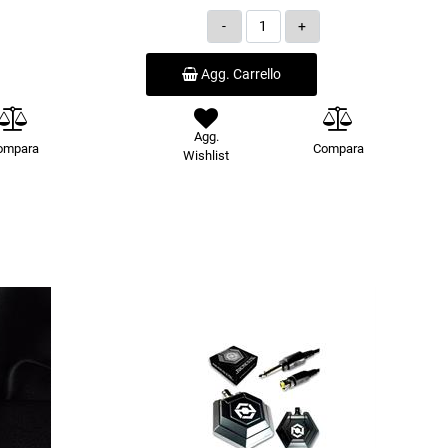
Quantità
Agg. Carrello
Agg.
ompara
Compara
Wishlist