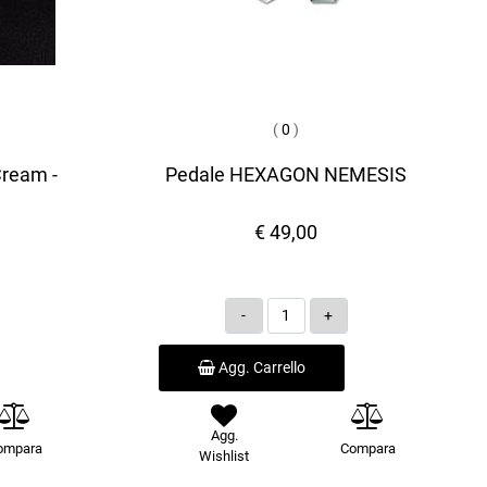
(
0
)
Cream -
Pedale HEXAGON NEMESIS
€ 49,00
Quantità
Agg. Carrello
Agg.
ompara
Compara
Wishlist