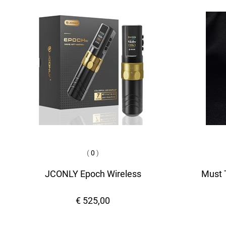
(
0
)
JCONLY Epoch Wireless
Must T
€ 525,00