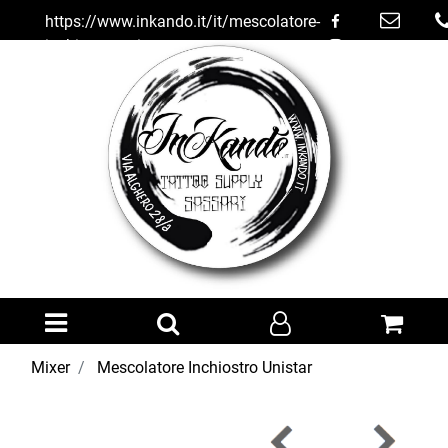
https://www.inkando.it/it/mescolatore-
inchiostro-unistar
Open menu
Mixer
Mescolatore Inchiostro Unistar