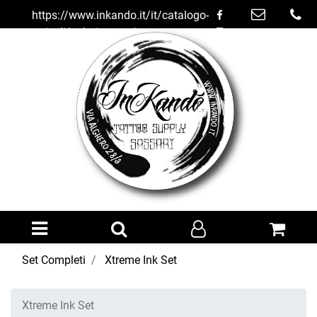
https://www.inkando.it/it/catalogo-
articoli/colori-tattoo/set-
completi/xtreme-ink-set
Open menu
Set Completi
Xtreme Ink Set
Xtreme Ink Set