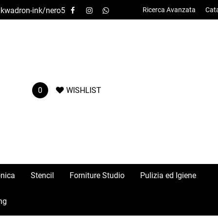
o/kwadron-ink/nero5
Ricerca Avanzata
Cat
0
WISHLIST
onica
Stencil
Forniture Studio
Pulizia ed Igiene
ng