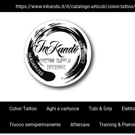
https://www.inkando.it/it/catalogo-articoli/colori-tatto
Colori Tattoo
Aghi e cartucce
Tubi & Grip
Elettr
Trucco semipermanente
Aftercare
Training & Pierci