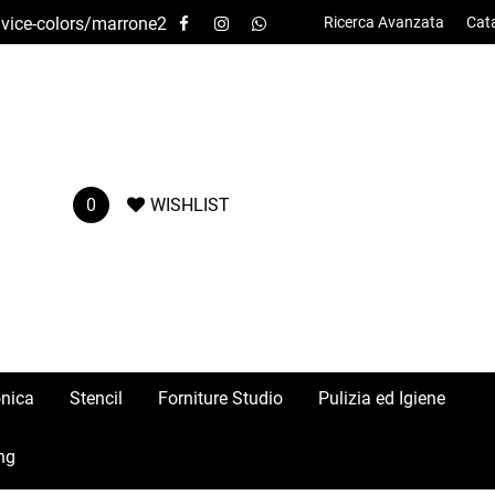
o/vice-colors/marrone2
Ricerca Avanzata
Cat
0
WISHLIST
onica
Stencil
Forniture Studio
Pulizia ed Igiene
ng