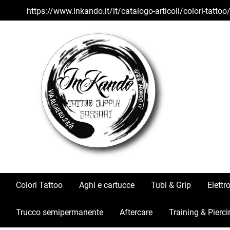
https://www.inkando.it/it/catalogo-articoli/colori-tatto
Colori Tattoo
Aghi e cartucce
Tubi & Grip
Elettr
Trucco semipermanente
Aftercare
Training & Pierci