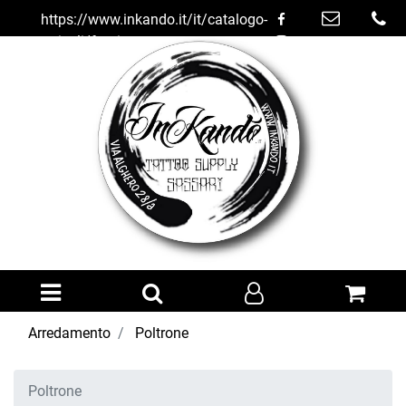
https://www.inkando.it/it/catalogo-
articoli/forniture-
studio/arredamento/poltrone
Open menu
Arredamento
Poltrone
Poltrone