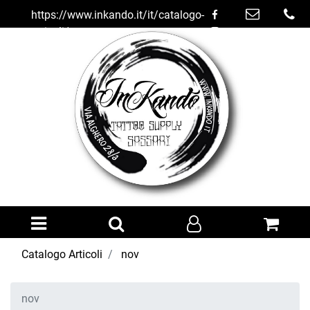
https://www.inkando.it/it/catalogo-
articoli/nov
Open menu
Catalogo Articoli
nov
nov