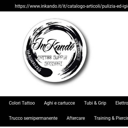
https://www.inkando.it/it/catalogo-articoli/pulizia-ed
Colori Tattoo
Aghi e cartucce
Tubi & Grip
Elettr
Trucco semipermanente
Aftercare
Training & Pierci