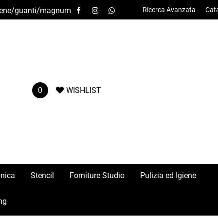
-igiene/guanti/magnum
Ricerca Avanzata
Cat
0
WISHLIST
onica
Stencil
Forniture Studio
Pulizia ed Igiene
ng