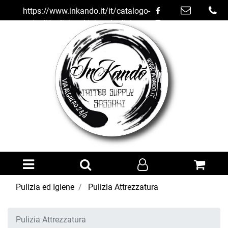
https://www.inkando.it/it/catalogo-
articoli/pulizia-ed-igiene/pulizia-
attrezzatura
Open menu
Pulizia ed Igiene
Pulizia Attrezzatura
Pulizia Attrezzatura