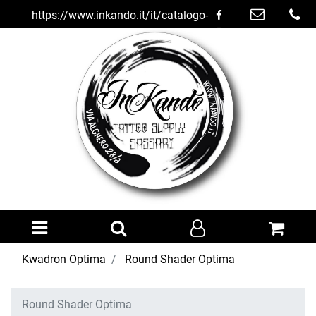
https://www.inkando.it/it/catalogo-
articoli/trucco-
semipermanente/kwadron-
optima/round-shader-optima
Open menu
Kwadron Optima
Round Shader Optima
Round Shader Optima