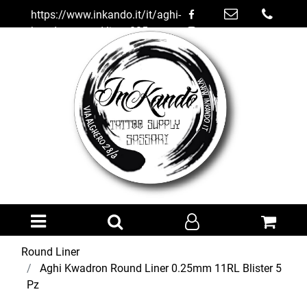
https://www.inkando.it/it/aghi-
kwadron-round-liner-025mm-
11rl-blister-5-pz
Open menu
Round Liner
Aghi Kwadron Round Liner 0.25mm 11RL Blister 5
Pz