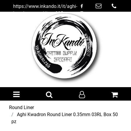
https://www.inkando.it/it/aghi-
kwadron-round-liner-035mm-
03rl-box-50-pz
Open menu
Round Liner
Aghi Kwadron Round Liner 0.35mm 03RL Box 50
pz