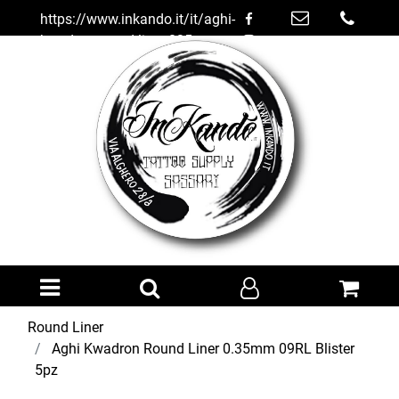
https://www.inkando.it/it/aghi-
kwadron-round-liner-035mm-
09rl-blister-5pz
Open menu
Round Liner
Aghi Kwadron Round Liner 0.35mm 09RL Blister
5pz