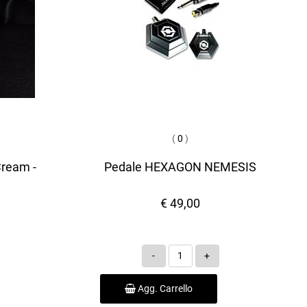
(
0
)
Cream -
Pedale HEXAGON NEMESIS
€ 49,00
Quantità
Agg. Carrello