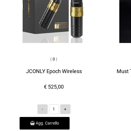
(
0
)
JCONLY Epoch Wireless
Must T
€ 525,00
Quantità
Agg. Carrello