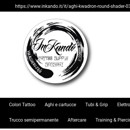
https://www.inkando.it/it/aghi-kwadron-round-shader-0
Colori Tattoo
Aghi e cartucce
Tubi & Grip
Elettr
Trucco semipermanente
Aftercare
Training & Pierci