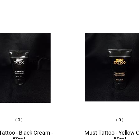
(
0
)
(
0
)
attoo - Black Cream -
Must Tattoo - Yellow 