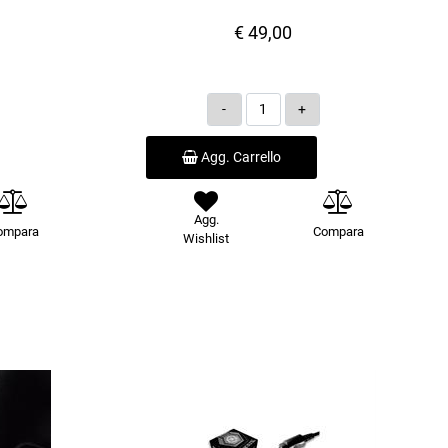
€ 49,00
Quantità
Agg. Carrello
Agg.
ompara
Compara
Wishlist