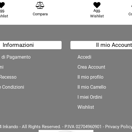
gg.
Agg.
Compara
C
hlist
Wishlist
Informazioni
Il mio Account
à di Pagamento
Accedi
ni
Crea Account
i Recesso
Il mio profilo
e Condizioni
Il mio Carrello
I miei Ordini
Wishlist
 Inkando - All Rights Reserved. - P.IVA 02704960901 -
Privacy Polic