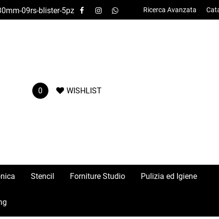
30mm-09rs-blister-5pz
Ricerca Avanzata
Cat
0
WISHLIST
onica
Stencil
Forniture Studio
Pulizia ed Igiene
ng