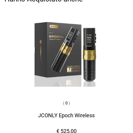
(
0
)
JCONLY Epoch Wireless
€ 525,00