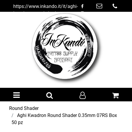
https://www.inkando.it/it/aghi-
kwadron-round-shader-
035mm-07rs-box-50-pz
Open menu
Round Shader
Aghi Kwadron Round Shader 0.35mm 07RS Box
50 pz