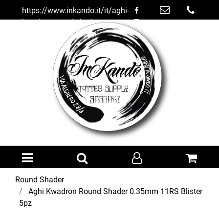
https://www.inkando.it/it/aghi-
kwadron-round-shader-
035mm-11rs-blister-5pz
Open menu
Round Shader
Aghi Kwadron Round Shader 0.35mm 11RS Blister
5pz