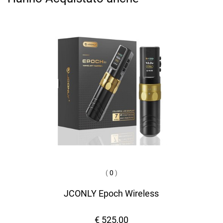
(
0
)
JCONLY Epoch Wireless
€ 525,00