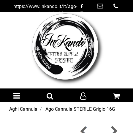
https://www.inkando.it/it/ago-
cannula-sterile-grigio-16g
Open menu
Aghi Cannula
Ago Cannula STERILE Grigio 16G