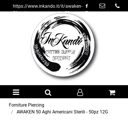
https://www.inkando.it/it/awaken-
50-aghi-americani-sterili---50pz-
12g
Open menu
Forniture Piercing
AWAKEN 50 Aghi Americani Sterili - 50pz 12G