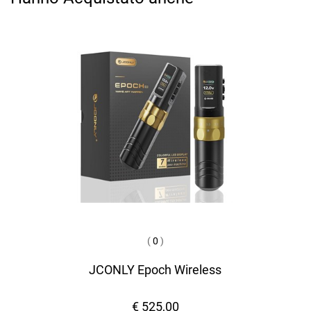
(
0
)
JCONLY Epoch Wireless
€ 525,00