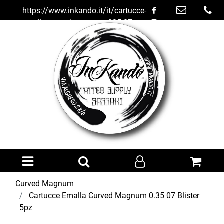
https://www.inkando.it/it/cartucce-
emalla-curved-magnum-035-07-
blister-5pz
Open menu
Curved Magnum
Cartucce Emalla Curved Magnum 0.35 07 Blister
5pz