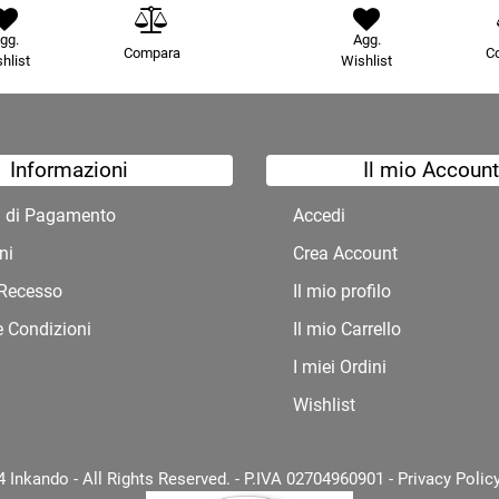
gg.
Agg.
Compara
C
hlist
Wishlist
Informazioni
Il mio Account
à di Pagamento
Accedi
ni
Crea Account
i Recesso
Il mio profilo
e Condizioni
Il mio Carrello
I miei Ordini
Wishlist
 Inkando - All Rights Reserved. - P.IVA 02704960901 -
Privacy Polic