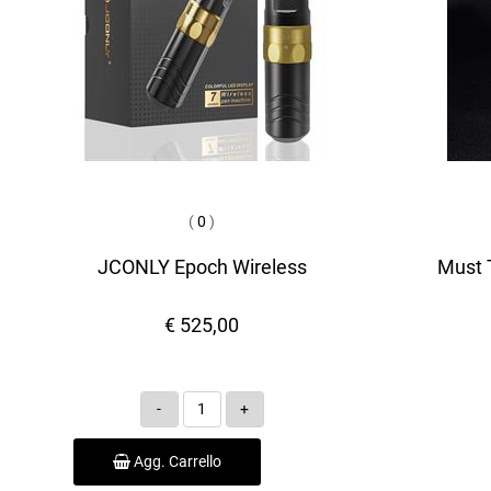
(
0
)
JCONLY Epoch Wireless
Must T
€ 525,00
Quantità
Agg. Carrello