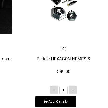
(
0
)
Cream -
Pedale HEXAGON NEMESIS
€ 49,00
Quantità
Agg. Carrello