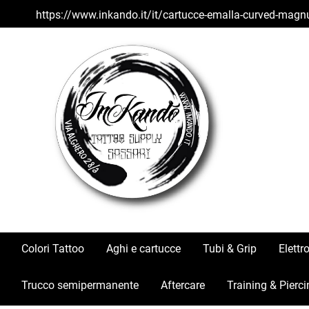
https://www.inkando.it/it/cartucce-emalla-curved-magn
Colori Tattoo
Aghi e cartucce
Tubi & Grip
Elettr
Trucco semipermanente
Aftercare
Training & Pierci