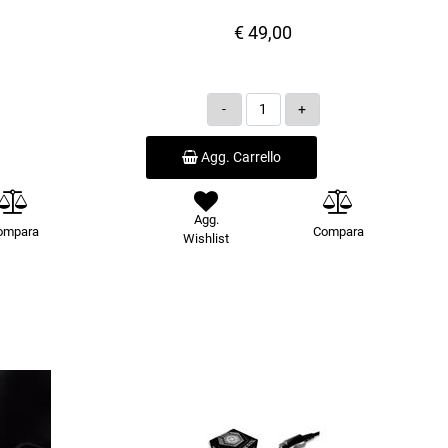
€ 49,00
Quantità
Agg. Carrello
Agg.
ompara
Compara
Wishlist