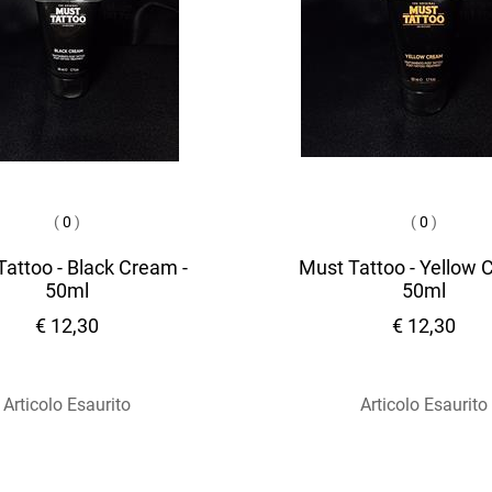
(
0
)
(
0
)
attoo - Black Cream -
Must Tattoo - Yellow 
50ml
50ml
€ 12,30
€ 12,30
Articolo Esaurito
Articolo Esaurito