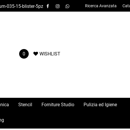
um-035-15-blister-5pz
Ricerca Avanzata
Cat
0
WISHLIST
onica
Stencil
Forniture Studio
Pulizia ed Igiene
ng