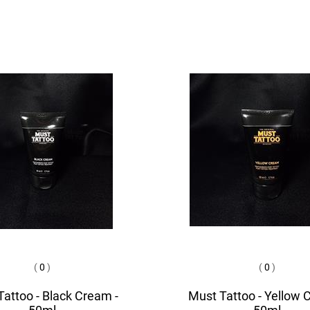
(
0
)
(
0
)
attoo - Black Cream -
Must Tattoo - Yellow 