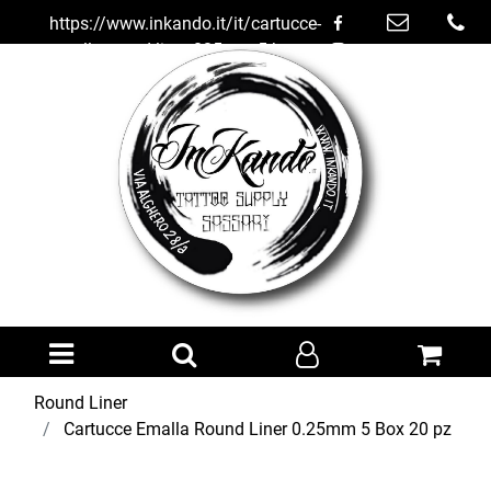
https://www.inkando.it/it/cartucce-
emalla-round-liner-025mm-5-box-
20-pz
Open menu
Round Liner
Cartucce Emalla Round Liner 0.25mm 5 Box 20 pz