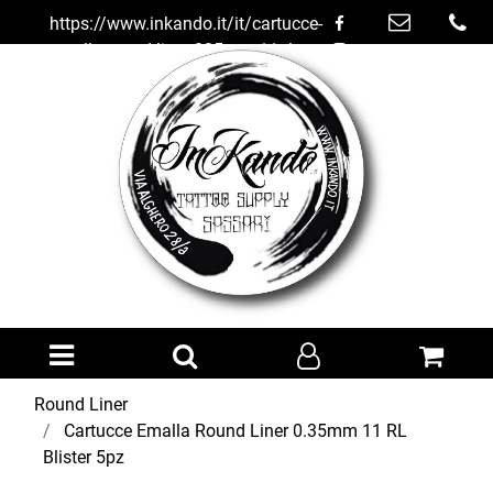
https://www.inkando.it/it/cartucce-
emalla-round-liner-035mm-11-rl-
blister-5pz
Open menu
Round Liner
Cartucce Emalla Round Liner 0.35mm 11 RL
Blister 5pz