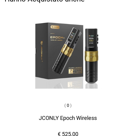
(
0
)
JCONLY Epoch Wireless
€ 525,00