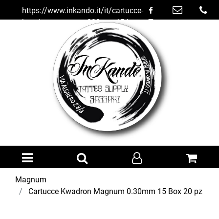
https://www.inkando.it/it/cartucce-
kwadron-magnum-030mm-15-box-
20-pz
Open menu
Magnum
Cartucce Kwadron Magnum 0.30mm 15 Box 20 pz