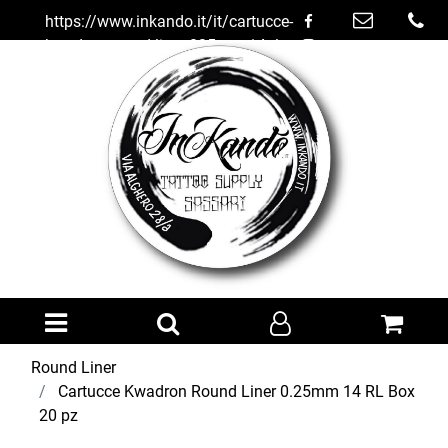
https://www.inkando.it/it/cartucce-
kwadron-round-liner-025mm-14-rl-
box-20-pz
Open menu
Round Liner
Cartucce Kwadron Round Liner 0.25mm 14 RL Box
20 pz