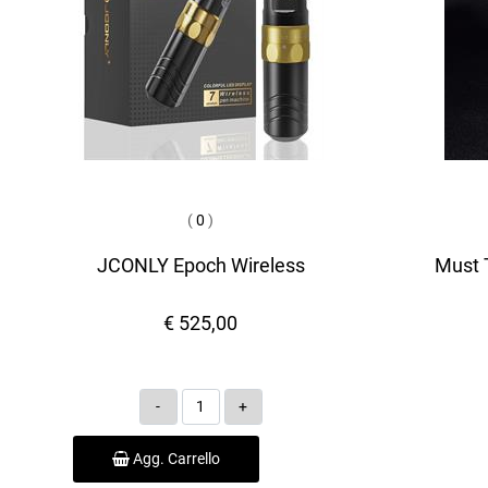
(
0
)
JCONLY Epoch Wireless
Must T
€ 525,00
Quantità
Agg. Carrello