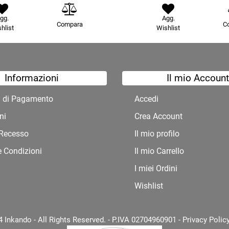
gg.
Agg.
Compara
C
hlist
Wishlist
Informazioni
Il mio Account
à di Pagamento
Accedi
ni
Crea Account
i Recesso
Il mio profilo
e Condizioni
Il mio Carrello
I miei Ordini
Wishlist
 Inkando - All Rights Reserved. - P.IVA 02704960901 -
Privacy Polic