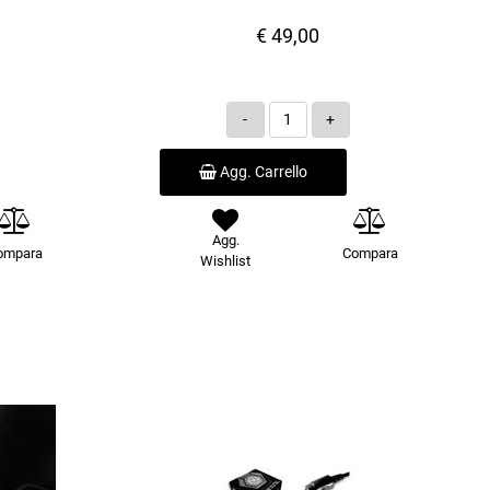
€ 49,00
Quantità
Agg. Carrello
Agg.
ompara
Compara
Wishlist