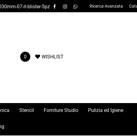
030mm-07-rl-blister-5pz
Ricerca Avanzata
Cat
0
WISHLIST
onica
Stencil
Forniture Studio
Pulizia ed Igiene
ng