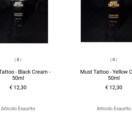
(
0
)
(
0
)
attoo - Black Cream -
Must Tattoo - Yellow 
50ml
50ml
€ 12,30
€ 12,30
Articolo Esaurito
Articolo Esaurito