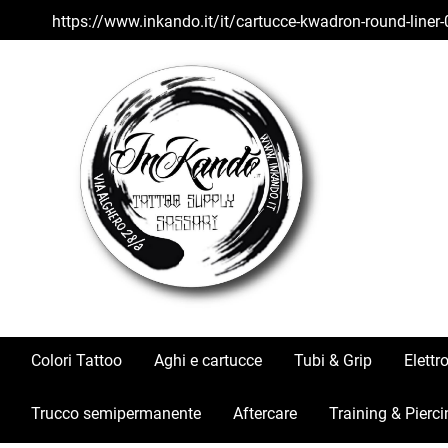
https://www.inkando.it/it/cartucce-kwadron-round-liner-
Colori Tattoo
Aghi e cartucce
Tubi & Grip
Elettr
Trucco semipermanente
Aftercare
Training & Pierci