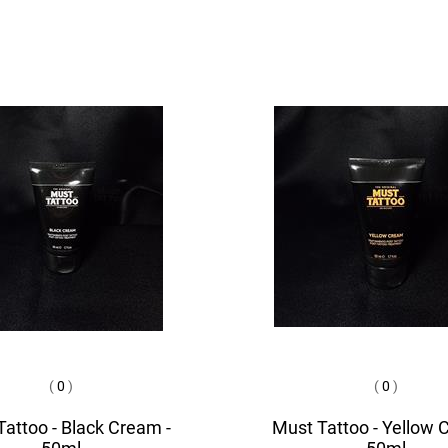
(
0
)
(
0
)
attoo - Black Cream -
Must Tattoo - Yellow 