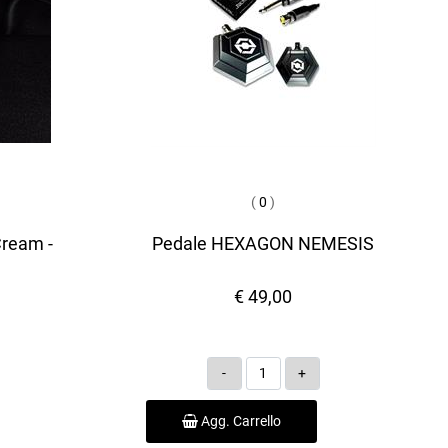
(
0
)
Cream -
Pedale HEXAGON NEMESIS
€ 49,00
Quantità
Agg. Carrello