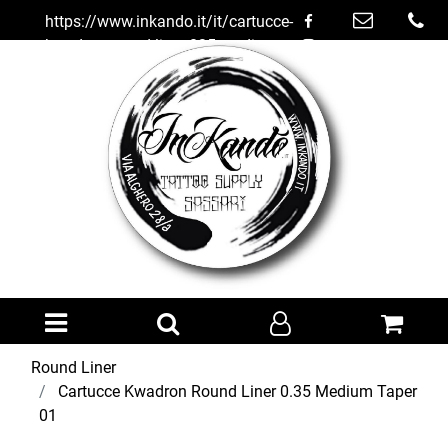
https://www.inkando.it/it/cartucce-
kwadron-round-liner-035-medium-
taper-01
Open menu
Round Liner
Cartucce Kwadron Round Liner 0.35 Medium Taper
01