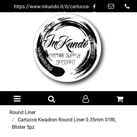
https://www.inkando.it/it/cartucce-
kwadron-round-liner-035mm-01rl-
blister-5pz
Open menu
Round Liner
Cartucce Kwadron Round Liner 0.35mm 01RL
Blister 5pz