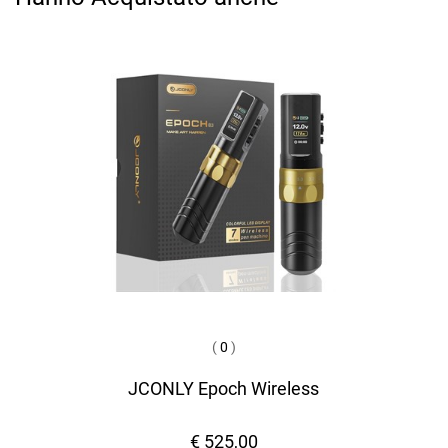
(
0
)
JCONLY Epoch Wireless
€ 525,00