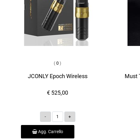
(
0
)
JCONLY Epoch Wireless
Must T
€ 525,00
Quantità
Agg. Carrello