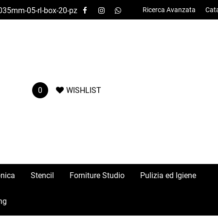
-035mm-05-rl-box-20-pz
Ricerca Avanzata
Cat
0
WISHLIST
onica
Stencil
Forniture Studio
Pulizia ed Igiene
ng