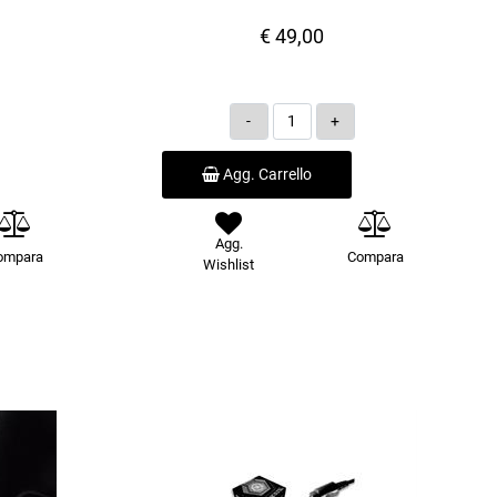
€ 49,00
Quantità
Agg. Carrello
Agg.
ompara
Compara
Wishlist