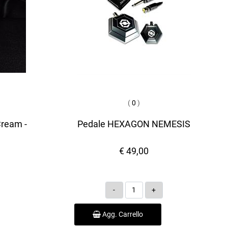
(
0
)
Cream -
Pedale HEXAGON NEMESIS
€ 49,00
Quantità
Agg. Carrello