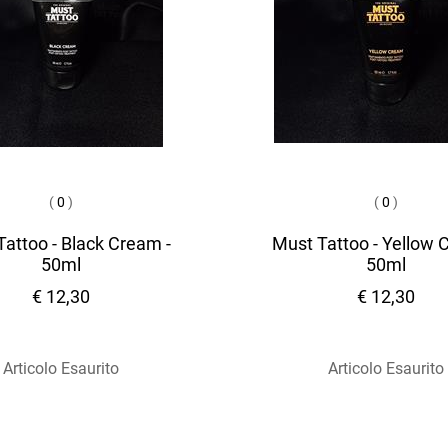
(
0
)
(
0
)
attoo - Black Cream -
Must Tattoo - Yellow 
50ml
50ml
€ 12,30
€ 12,30
Articolo Esaurito
Articolo Esaurito