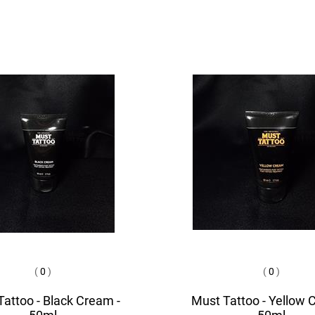
(
0
)
(
0
)
attoo - Black Cream -
Must Tattoo - Yellow 