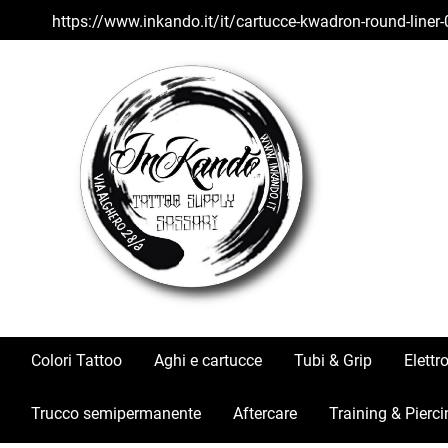
https://www.inkando.it/it/cartucce-kwadron-round-liner
Colori Tattoo
Aghi e cartucce
Tubi & Grip
Elettr
Trucco semipermanente
Aftercare
Training & Pierci