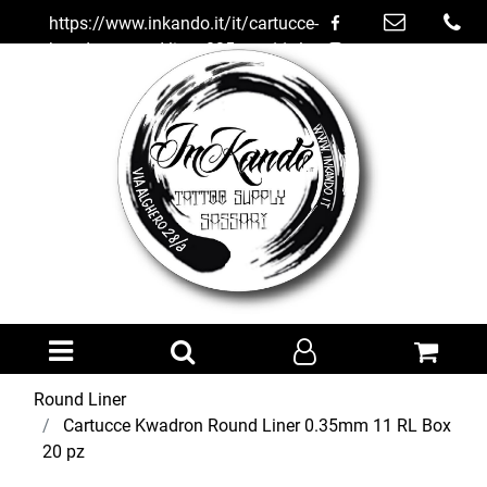
https://www.inkando.it/it/cartucce-
kwadron-round-liner-035mm-11-rl-
box-20-pz
Open menu
Round Liner
Cartucce Kwadron Round Liner 0.35mm 11 RL Box
20 pz