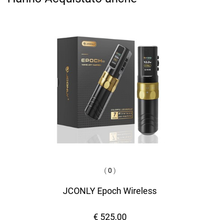
(
0
)
JCONLY Epoch Wireless
€ 525,00