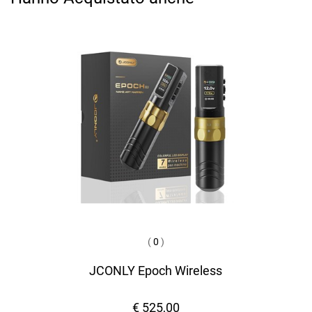
(
0
)
JCONLY Epoch Wireless
€ 525,00