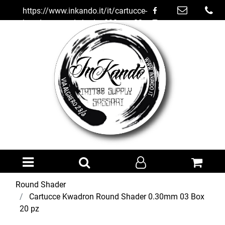
https://www.inkando.it/it/cartucce-
kwadron-round-shader-030mm-03-
box-20-pz
Open menu
Round Shader
Cartucce Kwadron Round Shader 0.30mm 03 Box
20 pz