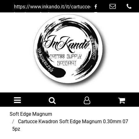
https://www.inkando.it/it/cartucce-
kwadron-soft-edge-magnum-
030mm-07-5pz
Open menu
Soft Edge Magnum
Cartucce Kwadron Soft Edge Magnum 0.30mm 07
5pz