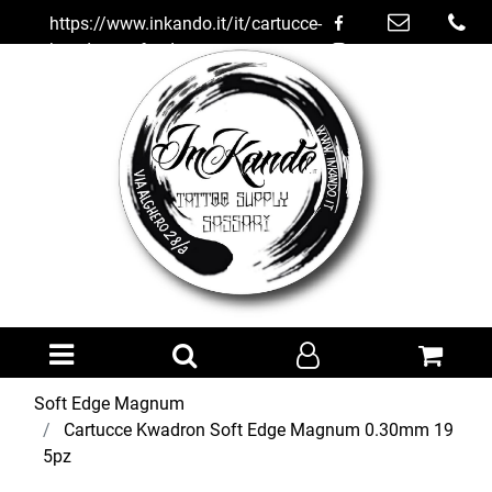
https://www.inkando.it/it/cartucce-
kwadron-soft-edge-magnum-
030mm-19-5pz
Open menu
Soft Edge Magnum
Cartucce Kwadron Soft Edge Magnum 0.30mm 19
5pz