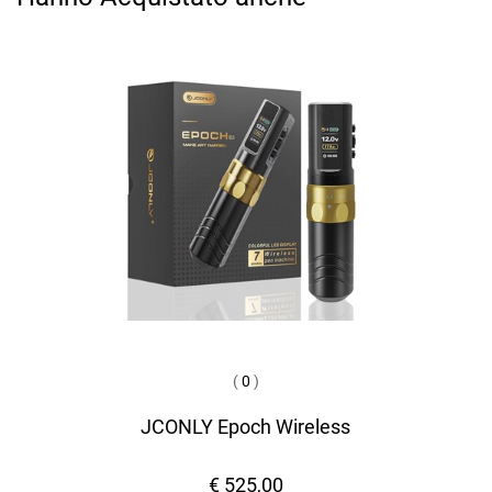
(
0
)
JCONLY Epoch Wireless
€ 525,00