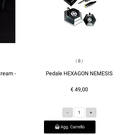
(
0
)
Cream -
Pedale HEXAGON NEMESIS
€ 49,00
Quantità
Agg. Carrello