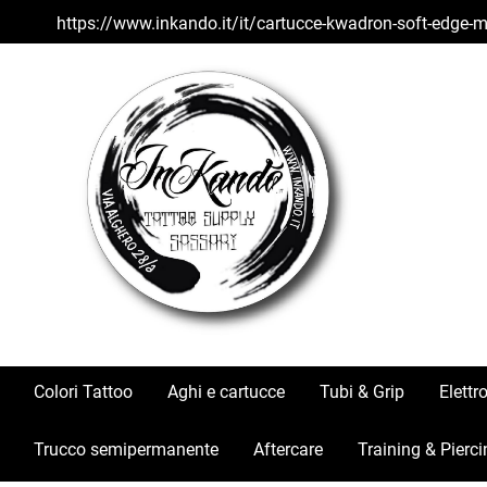
https://www.inkando.it/it/cartucce-kwadron-soft-edg
Colori Tattoo
Aghi e cartucce
Tubi & Grip
Elettr
Trucco semipermanente
Aftercare
Training & Pierci