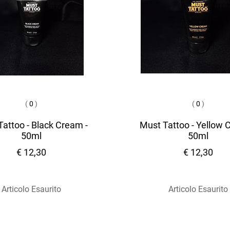
(
0
)
(
0
)
attoo - Black Cream -
Must Tattoo - Yellow 
50ml
50ml
€ 12,30
€ 12,30
Articolo Esaurito
Articolo Esaurito