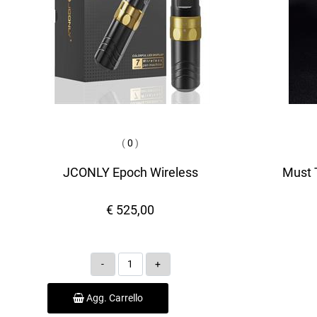
(
0
)
JCONLY Epoch Wireless
Must T
€ 525,00
Quantità
Agg. Carrello