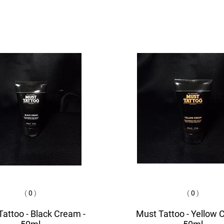
(
0
)
(
0
)
attoo - Black Cream -
Must Tattoo - Yellow 