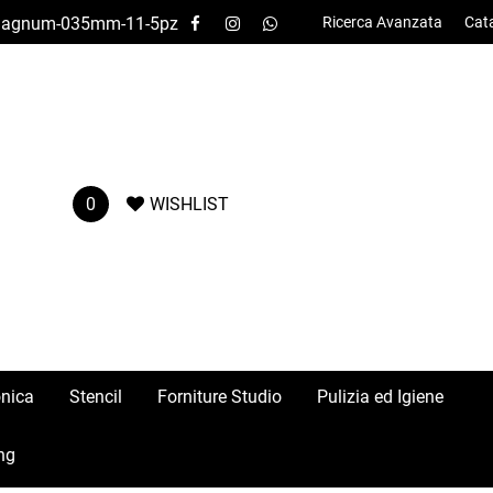
e-magnum-035mm-11-5pz
Ricerca Avanzata
Cat
0
WISHLIST
onica
Stencil
Forniture Studio
Pulizia ed Igiene
ng