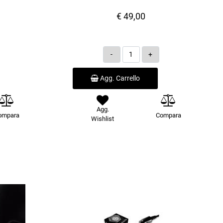
€ 49,00
Quantità
Agg. Carrello
Agg.
ompara
Compara
Wishlist