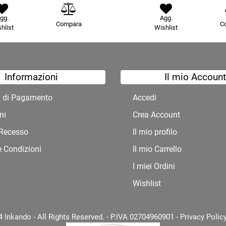
gg.
Agg.
Compara
C
hlist
Wishlist
Informazioni
Il mio Account
à di Pagamento
Accedi
ni
Crea Account
i Recesso
Il mio profilo
e Condizioni
Il mio Carrello
I miei Ordini
Wishlist
 Inkando - All Rights Reserved. - P.IVA 02704960901 -
Privacy Polic