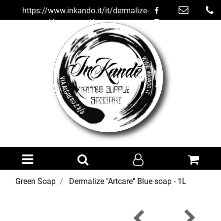
https://www.inkando.it/it/dermalize-
artcare-blue-soap---1l
Open menu
Green Soap
Dermalize "Artcare" Blue soap - 1L