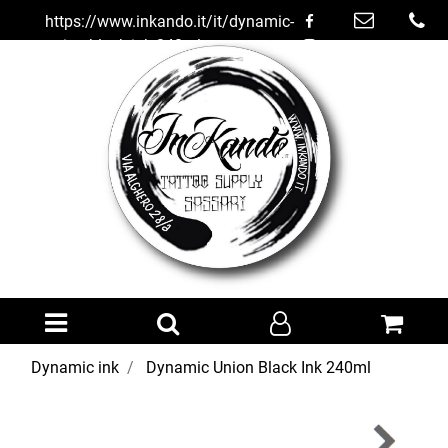
https://www.inkando.it/it/dynamic-
union-black-ink-240ml
Open menu
Dynamic ink
Dynamic Union Black Ink 240ml