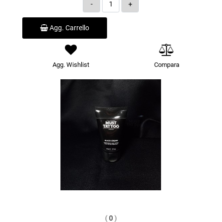
Quantità
Agg. Carrello
Agg. Wishlist
Compara
(
0
)