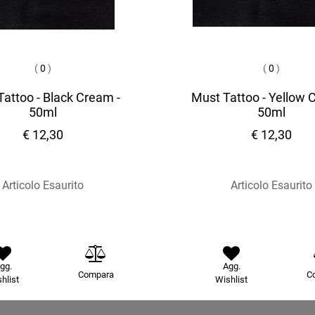
(
0
)
(
0
)
attoo - Black Cream -
Must Tattoo - Yellow 
50ml
50ml
€ 12,30
€ 12,30
Articolo Esaurito
Articolo Esaurito
gg.
Agg.
Compara
C
hlist
Wishlist