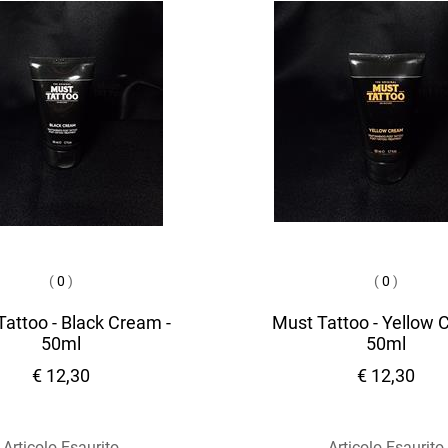
(
0
)
(
0
)
attoo - Black Cream -
Must Tattoo - Yellow 
50ml
50ml
€ 12,30
€ 12,30
Articolo Esaurito
Articolo Esaurito