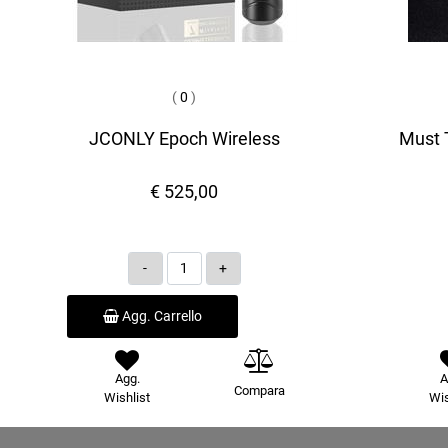
(
0
)
JCONLY Epoch Wireless
Must T
€ 525,00
Quantità
Agg. Carrello
Agg.
A
Compara
Wishlist
Wis