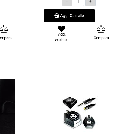
Agg. Carrello
Agg.
ompara
Compara
Wishlist