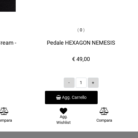
(
0
)
Cream -
Pedale HEXAGON NEMESIS
€ 49,00
Quantità
Agg. Carrello
Agg.
ompara
Compara
Wishlist