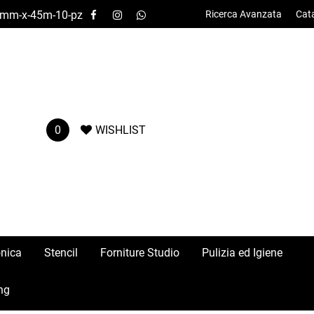
-50mm-x-45m-10-pz
Ricerca Avanzata
Cat
0
WISHLIST
onica
Stencil
Forniture Studio
Pulizia ed Igiene
ng