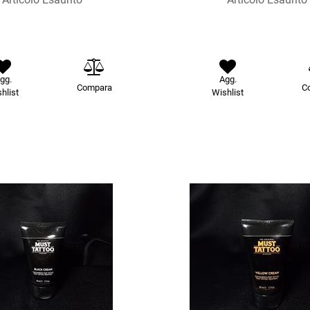
gg.
Agg.
Compara
C
hlist
Wishlist