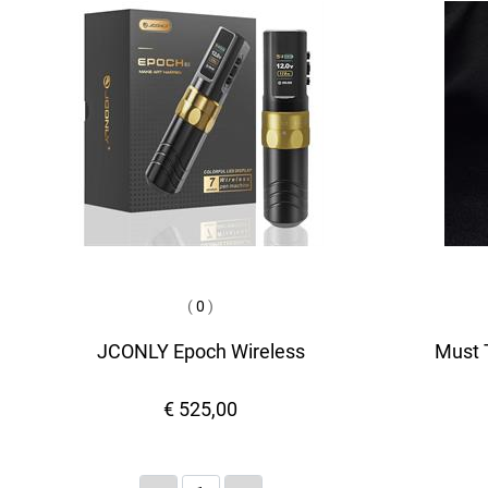
(
0
)
JCONLY Epoch Wireless
Must T
€ 525,00
Quantità