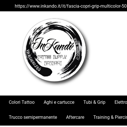
https://www.inkando.it/it/fascia-copri-grip-multicolor
Colori Tattoo
Aghi e cartucce
Tubi & Grip
Elettr
Trucco semipermanente
Aftercare
Training & Pierci