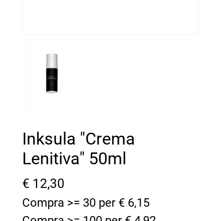
Inksula "Crema
Lenitiva" 50ml
€ 12,30
Compra
>= 30
per
€ 6,15
Compra
>= 100
per
€ 4,92