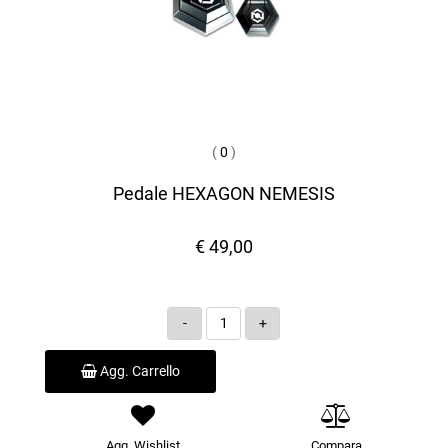
(
0
)
Pedale HEXAGON NEMESIS
€ 49,00
Quantità
Agg. Carrello
Agg. Wishlist
Compara