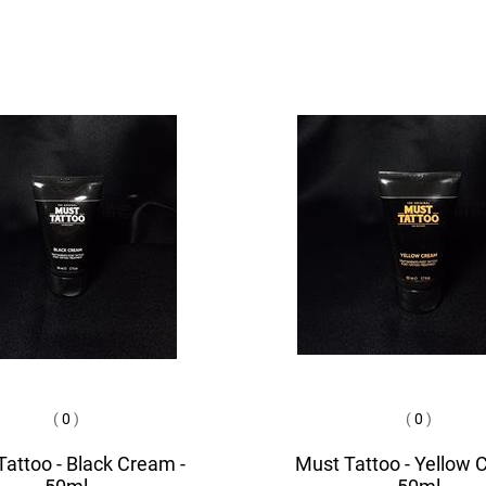
(
0
)
(
0
)
attoo - Black Cream -
Must Tattoo - Yellow 