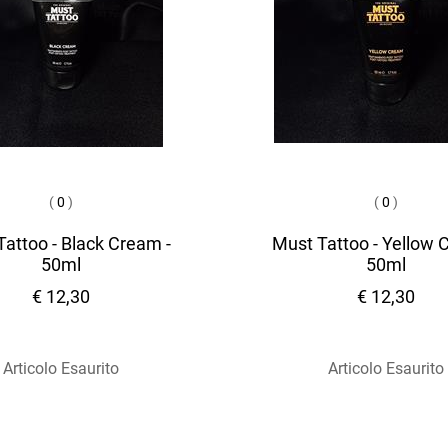
(
0
)
(
0
)
attoo - Black Cream -
Must Tattoo - Yellow 
50ml
50ml
€ 12,30
€ 12,30
Articolo Esaurito
Articolo Esaurito