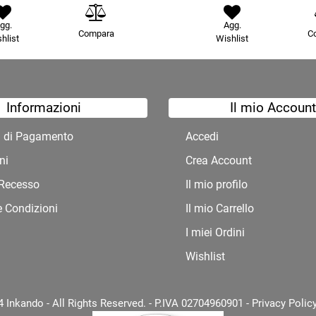
gg.
Agg.
Compara
C
hlist
Wishlist
Informazioni
Il mio Account
à di Pagamento
Accedi
ni
Crea Account
i Recesso
Il mio profilo
e Condizioni
Il mio Carrello
I miei Ordini
Wishlist
 Inkando - All Rights Reserved. - P.IVA 02704960901 -
Privacy Polic