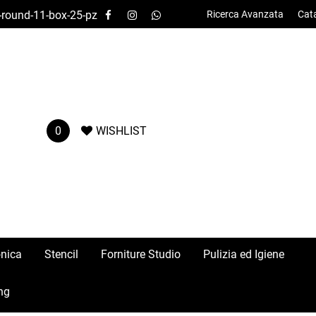
-round-11-box-25-pz
Ricerca Avanzata
Cat
0
WISHLIST
onica
Stencil
Forniture Studio
Pulizia ed Igiene
ng