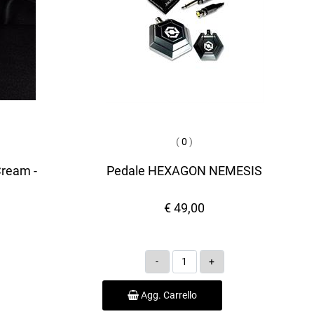
(
0
)
Cream -
Pedale HEXAGON NEMESIS
€ 49,00
Quantità
Agg. Carrello