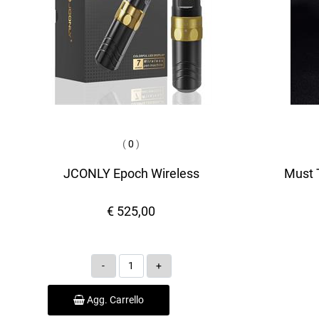
(
0
)
JCONLY Epoch Wireless
Must T
€ 525,00
Quantità
Agg. Carrello