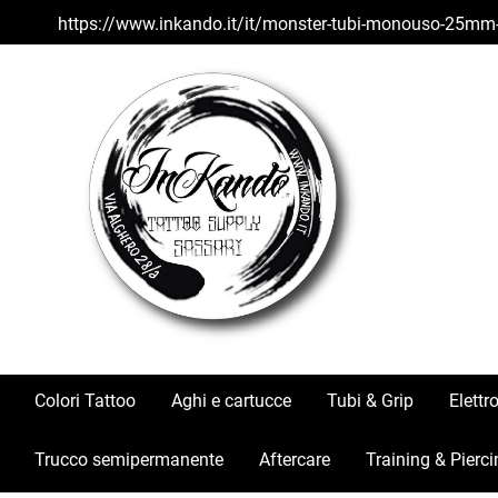
https://www.inkando.it/it/monster-tubi-monouso-25mm
Colori Tattoo
Aghi e cartucce
Tubi & Grip
Elettr
Trucco semipermanente
Aftercare
Training & Pierci