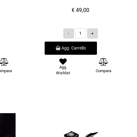
€ 49,00
Quantità
Agg. Carrello
Agg.
ompara
Compara
Wishlist