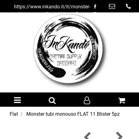
https://www.inkando.it/it/monster-
tubi-monouso-flat-11-blister-5pz
Open menu
Flat
Monster tubi monouso FLAT 11 Blister 5pz